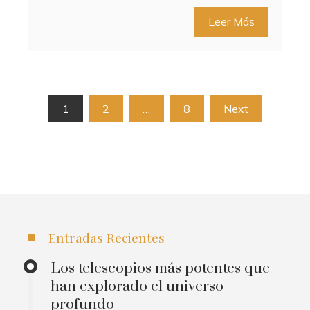
Leer Más
Paginación
1
2
…
8
Next
de
entradas
Entradas Recientes
Los telescopios más potentes que
han explorado el universo
profundo