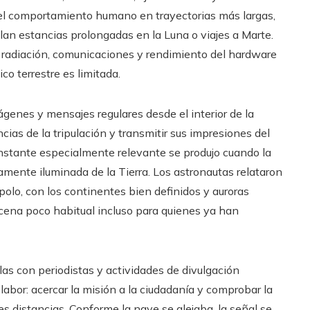
r el comportamiento humano en trayectorias más largas,
lan estancias prolongadas en la Luna o viajes a Marte.
e radiación, comunicaciones y rendimiento del hardware
o terrestre es limitada.
ágenes y mensajes regulares desde el interior de la
ncias de la tripulación y transmitir sus impresiones del
nstante especialmente relevante se produjo cuando la
amente iluminada de la Tierra. Los astronautas relataron
olo, con los continentes bien definidos y auroras
cena poco habitual incluso para quienes ya han
as con periodistas y actividades de divulgación
abor: acercar la misión a la ciudadanía y comprobar la
s distancias. Conforme la nave se alejaba, la señal se