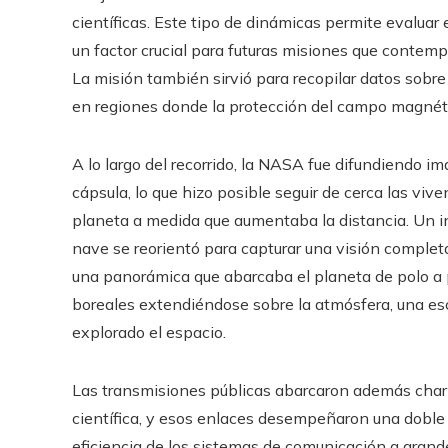
científicas. Este tipo de dinámicas permite evalua
un factor crucial para futuras misiones que contemp
La misión también sirvió para recopilar datos sobr
en regiones donde la protección del campo magnétic
A lo largo del recorrido, la NASA fue difundiendo im
cápsula, lo que hizo posible seguir de cerca las vive
planeta a medida que aumentaba la distancia. Un i
nave se reorientó para capturar una visión complet
una panorámica que abarcaba el planeta de polo a p
boreales extendiéndose sobre la atmósfera, una es
explorado el espacio.
Las transmisiones públicas abarcaron además charl
científica, y esos enlaces desempeñaron una doble l
eficiencia de los sistemas de comunicación a grande