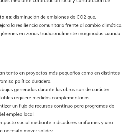
ades mediante contratación local y contratación de
tales
: disminución de emisiones de CO2 que,
ra la resiliencia comunitaria frente al cambio climático.
y jóvenes en zonas tradicionalmente marginadas cuando
.
ionan tanto en proyectos más pequeños como en distintas
miso político duradero.
abajos generados durante las obras son de carácter
stables requiere medidas complementarias.
ntizar un flujo de recursos continuo para programas de
el empleo local.
l impacto social mediante indicadores uniformes y una
a necesita mayor solidez.