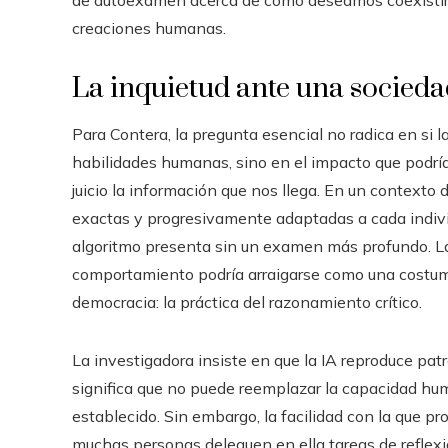
de autoexamen acerca de cómo deseamos coexistir c
creaciones humanas.
La inquietud ante una socieda
Para Contera, la pregunta esencial no radica en si la
habilidades humanas, sino en el impacto que podría 
juicio la información que nos llega. En un context
exactas y progresivamente adaptadas a cada individu
algoritmo presenta sin un examen más profundo. La 
comportamiento podría arraigarse como una costumb
democracia: la práctica del razonamiento crítico.
La investigadora insiste en que la IA reproduce pat
significa que no puede reemplazar la capacidad hum
establecido. Sin embargo, la facilidad con la que 
muchas personas deleguen en ella tareas de reflexi