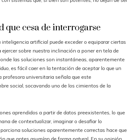
on sistemas que, si bien son potentes, no dejan de ser
d que cesa de interrogarse
 inteligencia artificial puede exceder o equiparar ciertas
ejercer sobre nuestra inclinación a poner en tela de
o donde las soluciones son instantáneas, aparentemente
o, es fácil caer en la tentación de aceptar lo que un
profesora universitaria señala que este
re social, socavando uno de los cimientos de la
rones aprendidos a partir de datos preexistentes, lo que
ana de contextualizar, imaginar o desafiar lo
proporciona soluciones aparentemente correctas hace que
ón que antes asumían de forma natural. En su opinión,