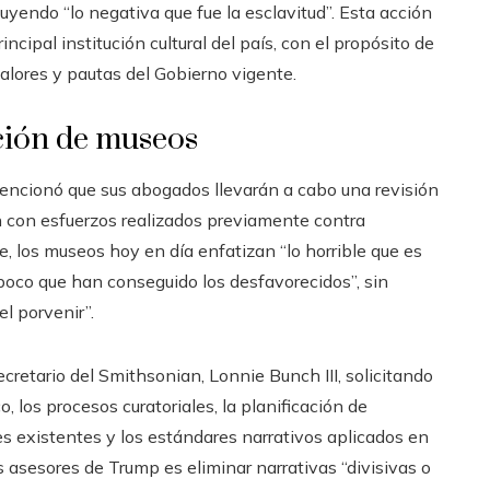
uyendo “lo negativa que fue la esclavitud”. Esta acción
ncipal institución cultural del país, con el propósito de
alores y pautas del Gobierno vigente.
ción de museos
encionó que sus abogados llevarán a cabo una revisión
n con esfuerzos realizados previamente contra
e, los museos hoy en día enfatizan “lo horrible que es
lo poco que han conseguido los desfavorecidos”, sin
l porvenir”.
retario del Smithsonian, Lonnie Bunch III, solicitando
o, los procesos curatoriales, la planificación de
nes existentes y los estándares narrativos aplicados en
os asesores de Trump es eliminar narrativas “divisivas o