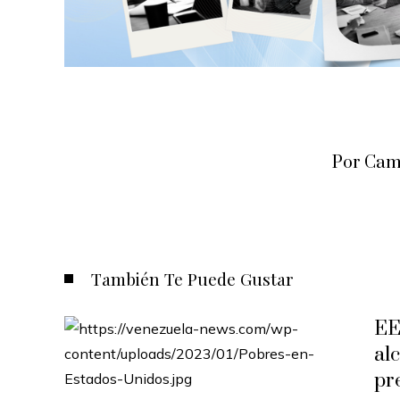
Por Cam
También Te Puede Gustar
EE.
al
pr