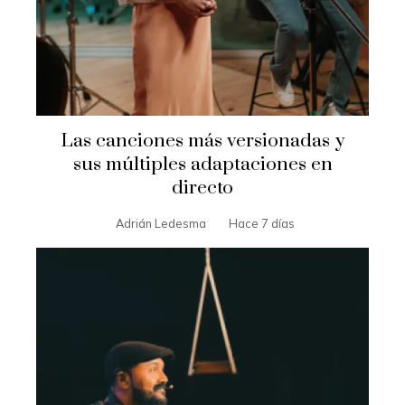
Las canciones más versionadas y
sus múltiples adaptaciones en
directo
Adrián Ledesma
Hace 7 días