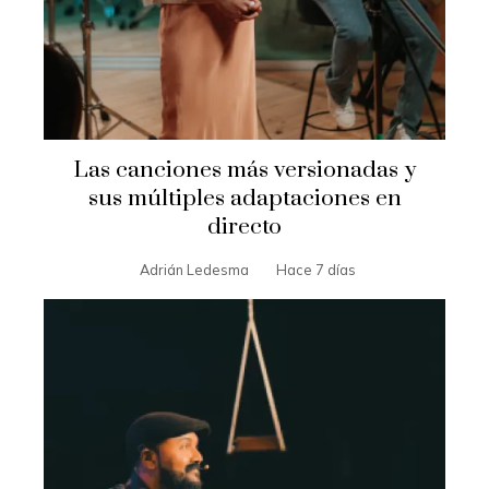
Las canciones más versionadas y
sus múltiples adaptaciones en
directo
Adrián Ledesma
Hace 7 días